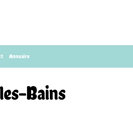
ct
Annuaire
les-Bains