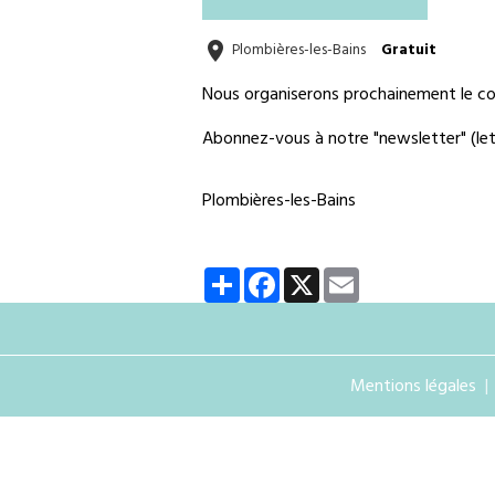
Plombières-les-Bains
Gratuit
Nous organiserons prochainement le co
Abonnez-vous à notre "newsletter" (lett
Plombières-les-Bains
Partager
Facebook
X
Email
Mentions légales