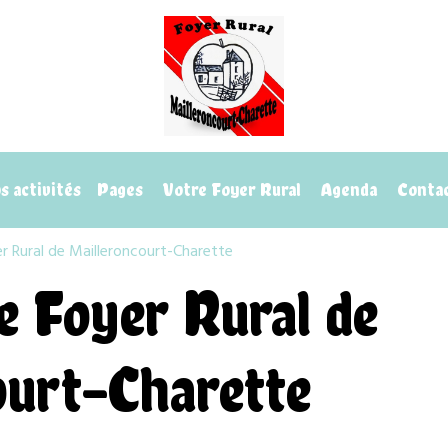
 activités
Pages
Votre Foyer Rural
Agenda
Conta
r Rural de Mailleroncourt-Charette
e Foyer Rural de
ourt-Charette